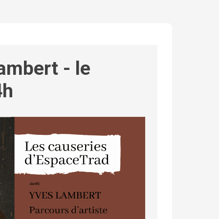
ambert - le
4h