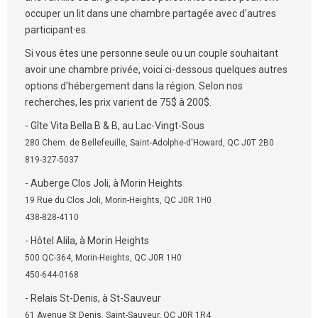
occuper un lit dans une chambre partagée avec d'autres
participant·es.
Si vous êtes une personne seule ou un couple souhaitant
avoir une chambre privée, voici ci-dessous quelques autres
options d'hébergement dans la région. Selon nos
recherches, les prix varient de 75$ à 200$.
- Gîte Vita Bella B & B, au Lac-Vingt-Sous
280 Chem. de Bellefeuille, Saint-Adolphe-d'Howard, QC J0T 2B0
819-327-5037
- Auberge Clos Joli, à Morin Heights
19 Rue du Clos Joli, Morin-Heights, QC J0R 1H0
438-828-4110
- Hôtel Alila, à Morin Heights
500 QC-364, Morin-Heights, QC J0R 1H0
450-644-0168
- Relais St-Denis, à St-Sauveur
61 Avenue St Denis, Saint-Sauveur, QC J0R 1R4